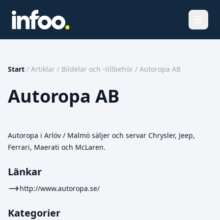
Öppna
Start
/
Artiklar
/
Bildelar och -tillbehör
/
Autoropa AB
Autoropa AB
Autoropa i Arlöv / Malmö säljer och servar Chrysler, Jeep,
Ferrari, Maerati och McLaren.
Länkar
http://www.autoropa.se/
Kategorier