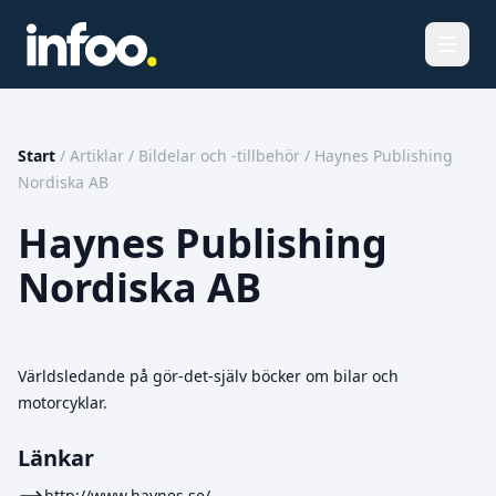
Öppna
Start
/
Artiklar
/
Bildelar och -tillbehör
/
Haynes Publishing
Nordiska AB
Haynes Publishing
Nordiska AB
Världsledande på gör-det-själv böcker om bilar och
motorcyklar.
Länkar
http://www.haynes.se/