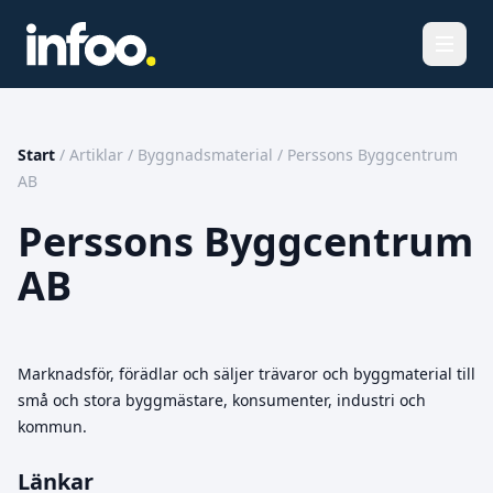
Öppna
Start
/
Artiklar
/
Byggnadsmaterial
/
Perssons Byggcentrum
AB
Perssons Byggcentrum
AB
Marknadsför, förädlar och säljer trävaror och byggmaterial till
små och stora byggmästare, konsumenter, industri och
kommun.
Länkar