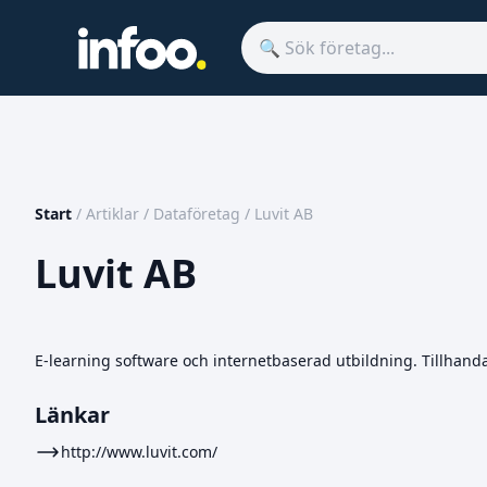
Start
/
Artiklar
/
Dataföretag
/
Luvit AB
Luvit AB
E-learning software och internetbaserad utbildning. Tillhanda
Länkar
http://www.luvit.com/