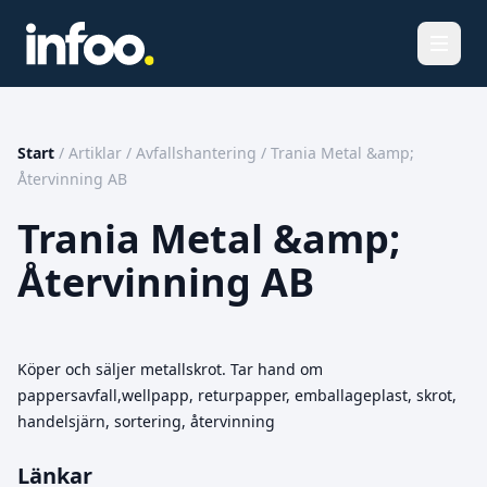
Öppna
Start
/
Artiklar
/
Avfallshantering
/
Trania Metal &amp;
Återvinning AB
Trania Metal &amp;
Återvinning AB
Köper och säljer metallskrot. Tar hand om
pappersavfall,wellpapp, returpapper, emballageplast, skrot,
handelsjärn, sortering, återvinning
Länkar