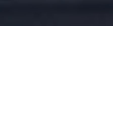
Bolagsinformation
Få en översikt av företagets grundläggande
fakta - organisationsnummer, kontaktuppgifter
och verksamhetsbeskrivning. Allt samlat på ett
ställe.