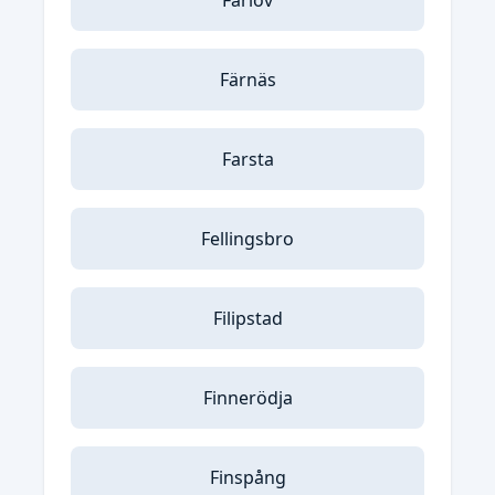
Färlöv
Färnäs
Farsta
Fellingsbro
Filipstad
Finnerödja
Finspång