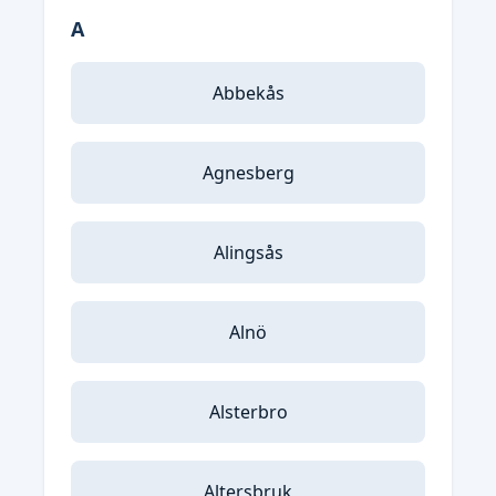
A
Abbekås
Agnesberg
Alingsås
Alnö
Alsterbro
Altersbruk