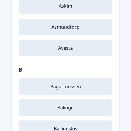
Askim
Asmundtorp
Avesta
B
Bagarmossen
Bälinge
Ballingslöv