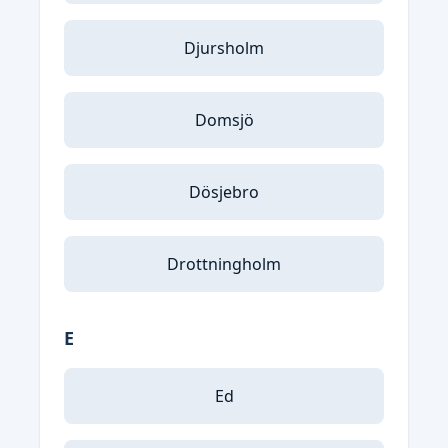
Djursholm
Domsjö
Dösjebro
Drottningholm
E
Ed