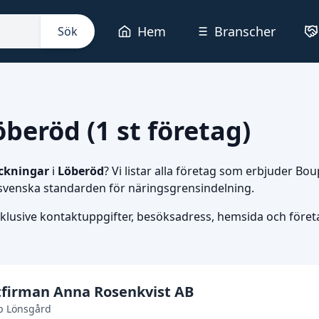
Hem
Branscher
Sök
beröd (1 st företag)
ckningar
i
Löberöd
? Vi listar alla företag som erbjuder Bo
 svenska standarden för näringsgrensindelning.
nklusive kontaktuppgifter, besöksadress, hemsida och företag
stfirman Anna Rosenkvist AB
p Lönsgård