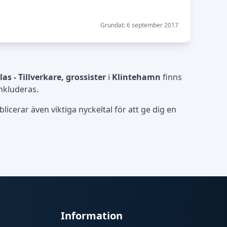
Grundat: 6 september 2017
as - Tillverkare, grossister
i
Klintehamn
finns
nkluderas.
icerar även viktiga nyckeltal för att ge dig en
Information