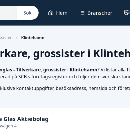
Hem
Branscher
Sök
ssister
Klintehamn
erkare, grossister i Klint
nglas - Tillverkare, grossister
i
Klintehamn
? Vi listar all
aserad på SCB:s företagsregister och följer den svenska sta
nklusive kontaktuppgifter, besöksadress, hemsida och företag
e Glas Aktiebolag
svägen 4