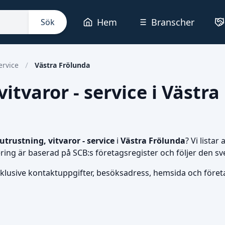
Hem
Branscher
Sök
ervice
Västra Frölunda
itvaror - service i Västra
trustning, vitvaror - service
i
Västra Frölunda
? Vi lista
isering är baserad på SCB:s företagsregister och följer den
nklusive kontaktuppgifter, besöksadress, hemsida och företag