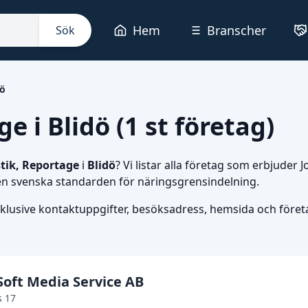
Hem
Branscher
Sök
dö
e i Blidö (1 st företag)
stik, Reportage
i
Blidö
? Vi listar alla företag som erbjuder 
den svenska standarden för näringsgrensindelning.
nklusive kontaktuppgifter, besöksadress, hemsida och företag
Soft Media Service AB
s 17