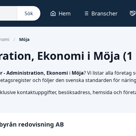
Hem
Branscher
Sök
onomi
Möja
ation, Ekonomi i Möja (1 
r - Administration, Ekonomi
i
Möja
? Vi listar alla företa
öretagsregister och följer den svenska standarden för närin
nklusive kontaktuppgifter, besöksadress, hemsida och företag
byrån redovisning AB