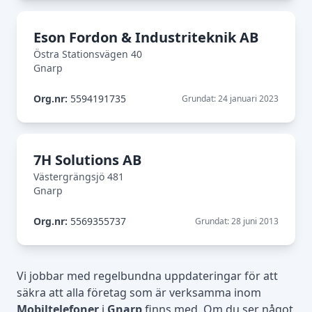
Eson Fordon & Industriteknik AB
Östra Stationsvägen 40
Gnarp
Org.nr:
5594191735
Grundat: 24 januari 2023
7H Solutions AB
Västergrängsjö 481
Gnarp
Org.nr:
5569355737
Grundat: 28 juni 2013
Vi jobbar med regelbundna uppdateringar för att
säkra att alla företag som är verksamma inom
Mobiltelefoner
i
Gnarp
finns med. Om du ser något