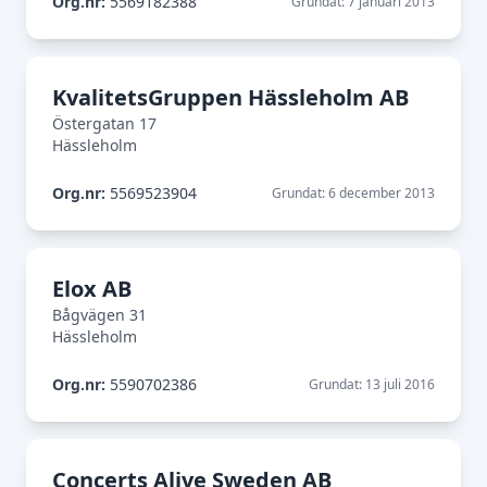
Org.nr:
5569182388
Grundat: 7 januari 2013
KvalitetsGruppen Hässleholm AB
Östergatan 17
Hässleholm
Org.nr:
5569523904
Grundat: 6 december 2013
Elox AB
Bågvägen 31
Hässleholm
Org.nr:
5590702386
Grundat: 13 juli 2016
Concerts Alive Sweden AB