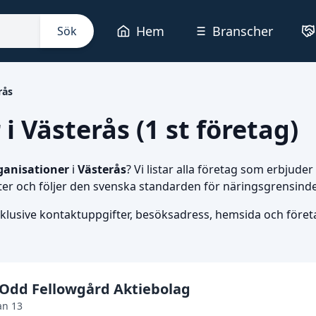
Hem
Branscher
Sök
rås
 Västerås (1 st företag)
ganisationer
i
Västerås
? Vi listar alla företag som erbjude
ter och följer den svenska standarden för näringsgrensinde
nklusive kontaktuppgifter, besöksadress, hemsida och företag
 Odd Fellowgård Aktiebolag
an 13