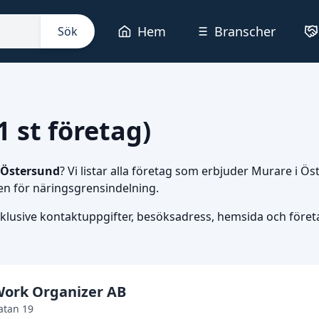
Hem
Branscher
Sök
 st företag)
Östersund
? Vi listar alla företag som erbjuder Murare i Ö
en för näringsgrensindelning.
nklusive kontaktuppgifter, besöksadress, hemsida och företag
ork Organizer AB
tan 19