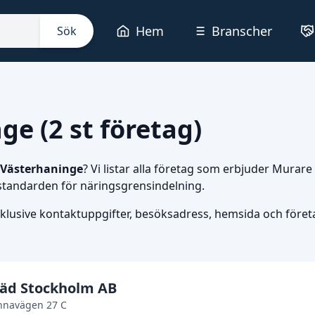
Hem
Branscher
Sök
ge (2 st företag)
Västerhaninge
? Vi listar alla företag som erbjuder Murar
 standarden för näringsgrensindelning.
nklusive kontaktuppgifter, besöksadress, hemsida och företag
täd Stockholm AB
nnavägen 27 C