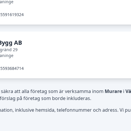
haninge
5591619324
Bygg AB
lgränd 29
haninge
5593684714
 säkra att alla företag som är verksamma inom
Murare
i
Vä
 förslag på företag som borde inkluderas.
rmation, inklusive hemsida, telefonnummer och adress. Vi publ