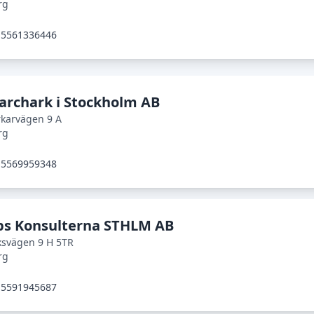
rg
5561336446
archark i Stockholm AB
karvägen 9 A
rg
5569959348
ps Konsulterna STHLM AB
ksvägen 9 H 5TR
rg
5591945687