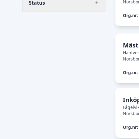
Norsbo
Status
Org.nr:
Mäst
Hantver
Norsbo
Org.nr:
Inkö
Fågelvi
Norsbo
Org.nr: