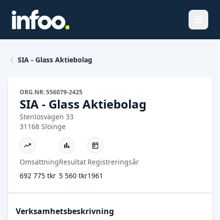
Öppna
SIA - Glass Aktiebolag
ORG.NR: 556079-2425
SIA - Glass Aktiebolag
Stenlösvägen 33
31168 Slöinge
Omsättning
Resultat
Registreringsår
692 775 tkr
5 560 tkr
1961
Verksamhetsbeskrivning