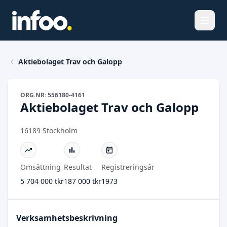
Öppna
Aktiebolaget Trav och Galopp
ORG.NR: 556180-4161
Aktiebolaget Trav och Galopp
16189 Stockholm
Omsättning
Resultat
Registreringsår
5 704 000 tkr
187 000 tkr
1973
Verksamhetsbeskrivning