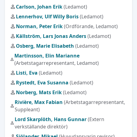
Carlson, Johan Erik
(Ledamot)
Lennerhov, Ulf Willy Boris
(Ledamot)
Norman, Peter Erik
(Ordförande, Ledamot)
Källström, Lars Jonas Anders
(Ledamot)
Osberg, Marie Elisabeth
(Ledamot)
Martinsson, Elin Marianne
(Arbetstagarrepresentant, Ledamot)
Listi, Eva
(Ledamot)
Rystedt, Eva Susanna
(Ledamot)
Norberg, Mats Erik
(Ledamot)
Rivière, Max Fabian
(Arbetstagarrepresentant,
Suppleant)
Lord Skarplöth, Hans Gunnar
(Extern
verkställande direktör)
Sjölander, Mikael
(Huvudansvarig revisor)