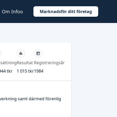
Om Infoo
Marknadsför ditt företag
sättning
Resultat
Registreringsår
944 tkr
1 015 tkr
1984
llverkning samt därmed förenlig