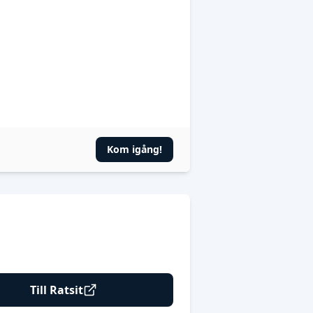
Kom igång!
Till Ratsit