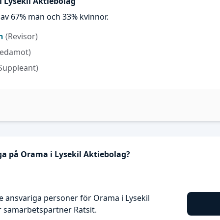
i Lysekil Aktiebolag
r av 67% män och 33% kvinnor.
n
(Revisor)
Ledamot)
Suppleant)
ga på Orama i Lysekil Aktiebolag?
 ansvariga personer för Orama i Lysekil
 samarbetspartner Ratsit.