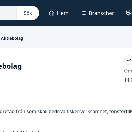
Hem
Branscher
Sök
 Aktiebolag
ebolag
Om
14 
 företag från som skall bedriva fiskeriverksamhet, fönsterti