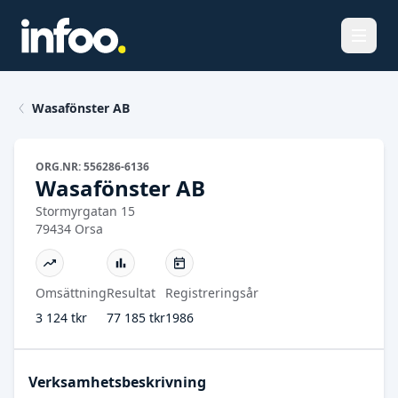
Öppna
Wasafönster AB
ORG.NR: 556286-6136
Wasafönster AB
Stormyrgatan 15
79434 Orsa
Omsättning
Resultat
Registreringsår
3 124 tkr
77 185 tkr
1986
Verksamhetsbeskrivning