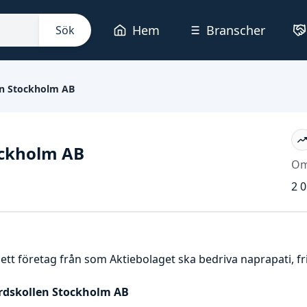
Hem
Branscher
Sök
en Stockholm AB
ockholm AB
Om
2 0
ett företag från som Aktiebolaget ska bedriva naprapati, fri
årdskollen Stockholm AB