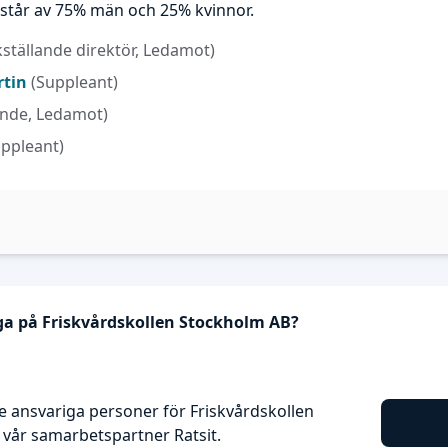
står av 75% män och 25% kvinnor.
kställande direktör, Ledamot)
rtin
(Suppleant)
nde, Ledamot)
uppleant)
iga på Friskvårdskollen Stockholm AB?
 ansvariga personer för Friskvårdskollen
vår samarbetspartner Ratsit.