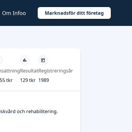
Om Infoo
Marknadsför ditt företag
sättning
Resultat
Registreringsår
55 tkr
129 tkr
1989
skvård och rehabilitering.