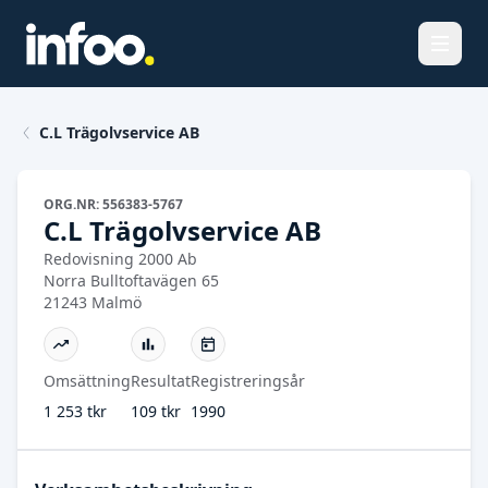
Öppna
C.L Trägolvservice AB
ORG.NR: 556383-5767
C.L Trägolvservice AB
Redovisning 2000 Ab
Norra Bulltoftavägen 65
21243 Malmö
Omsättning
Resultat
Registreringsår
1 253 tkr
109 tkr
1990