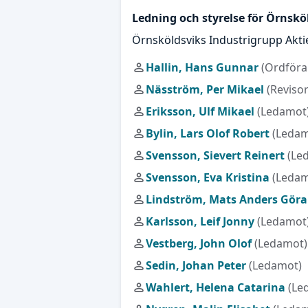
Ledning och styrelse för Örnskö
Örnsköldsviks Industrigrupp Akti
Hallin, Hans Gunnar
(Ordföra
Näsström, Per Mikael
(Revisor
Eriksson, Ulf Mikael
(Ledamot
Bylin, Lars Olof Robert
(Ledam
Svensson, Sievert Reinert
(Le
Svensson, Eva Kristina
(Ledam
Lindström, Mats Anders Gör
Karlsson, Leif Jonny
(Ledamot
Vestberg, John Olof
(Ledamot)
Sedin, Johan Peter
(Ledamot)
Wahlert, Helena Catarina
(Le