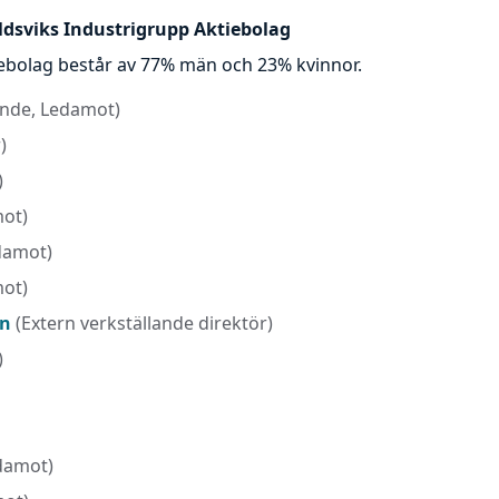
ldsviks Industrigrupp Aktiebolag
ebolag består av 77% män och 23% kvinnor.
nde, Ledamot)
)
)
ot)
damot)
ot)
an
(Extern verkställande direktör)
)
damot)