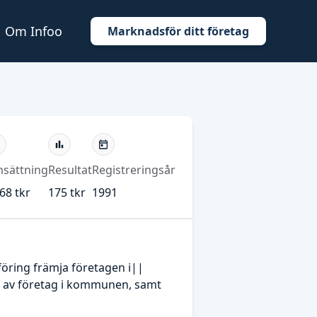
Om Infoo
Marknadsför ditt företag
sättning
Resultat
Registreringsår
68 tkr
175 tkr
1991
öring främja företagen i||
r av företag i kommunen, samt