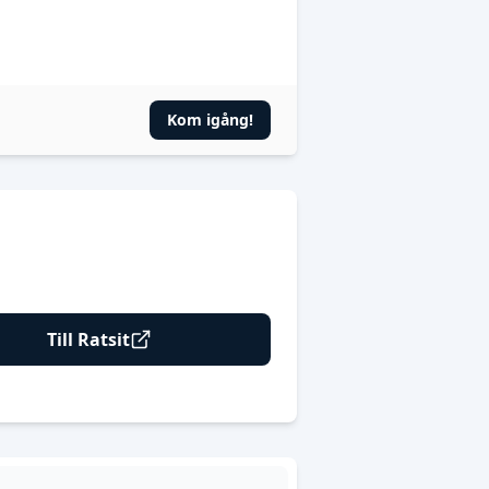
Kom igång!
Till Ratsit