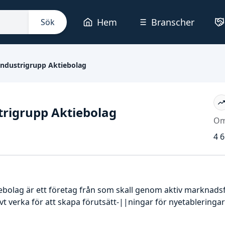
Hem
Branscher
Sök
Industrigrupp Aktiebolag
trigrupp Aktiebolag
Om
4 6
ebolag är ett företag från som skall genom aktiv marknadsf
 verka för att skapa förutsätt-||ningar för nyetableringa