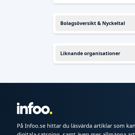
Bolagsöversikt & Nyckeltal
Liknande organisationer
På Infoo.se hittar du läsvärda artiklar som kan 
digitala satsning, samt även mer allmänna art