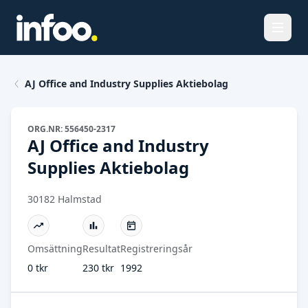
Öppna
AJ Office and Industry Supplies Aktiebolag
ORG.NR: 556450-2317
AJ Office and Industry
Supplies Aktiebolag
30182 Halmstad
Omsättning
Resultat
Registreringsår
0 tkr
230 tkr
1992