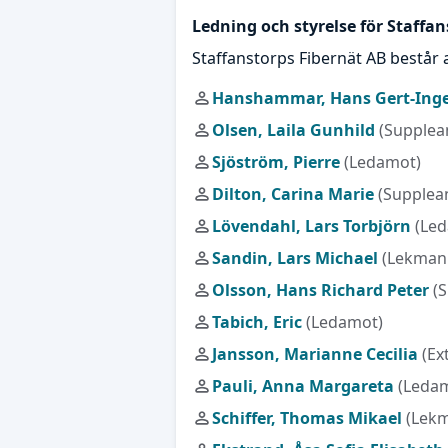
Ledning och styrelse för Staffa
Staffanstorps Fibernät AB består
Hanshammar, Hans Gert-Ing
Olsen, Laila Gunhild
(Supplea
Sjöström, Pierre
(Ledamot)
Dilton, Carina Marie
(Supplea
Lövendahl, Lars Torbjörn
(Le
Sandin, Lars Michael
(Lekman
Olsson, Hans Richard Peter
(
Tabich, Eric
(Ledamot)
Jansson, Marianne Cecilia
(Ex
Pauli, Anna Margareta
(Leda
Schiffer, Thomas Mikael
(Lekm