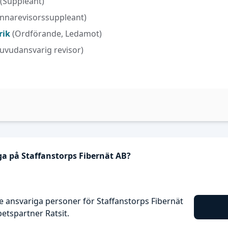
(Suppleant)
nnarevisorssuppleant)
rik
(Ordförande, Ledamot)
uvudansvarig revisor)
ga på Staffanstorps Fibernät AB?
 ansvariga personer för Staffanstorps Fibernät
tspartner Ratsit.