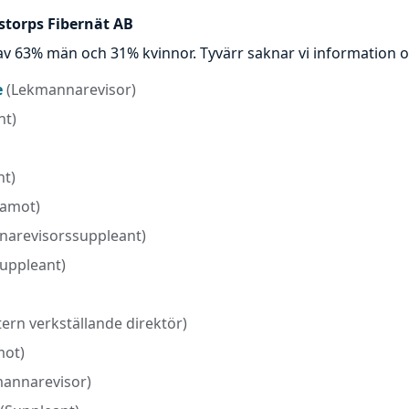
nstorps Fibernät AB
 av 63% män och 31% kvinnor. Tyvärr saknar vi information
e
(Lekmannarevisor)
nt)
nt)
damot)
narevisorssuppleant)
Suppleant)
tern verkställande direktör)
mot)
annarevisor)