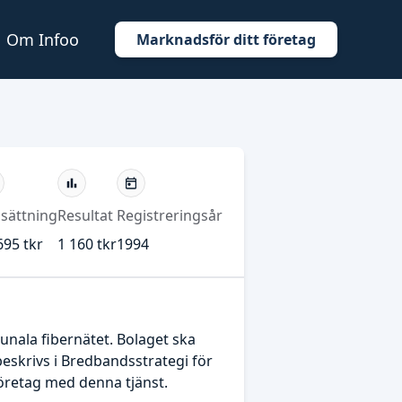
Om Infoo
Marknadsför ditt företag
sättning
Resultat
Registreringsår
695 tkr
1 160 tkr
1994
unala fibernätet. Bolaget ska
beskrivs i Bredbandsstrategi för
öretag med denna tjänst.