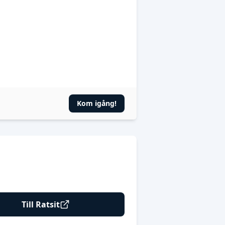
Kom igång!
Till Ratsit