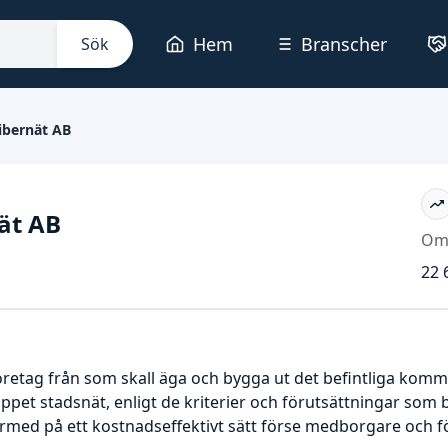
Hem
Branscher
Sök
ibernät AB
ät AB
Om
22 
företag från som skall äga och bygga ut det befintliga komm
 öppet stadsnät, enligt de kriterier och förutsättningar som 
rmed på ett kostnadseffektivt sätt förse medborgare och f