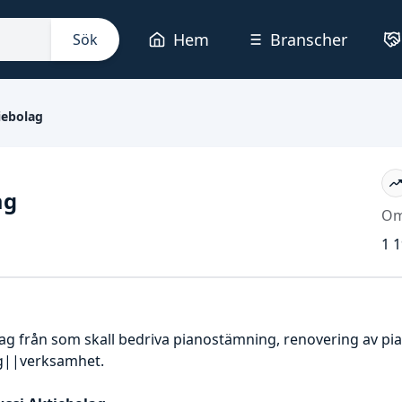
Hem
Branscher
Sök
iebolag
ag
Om
1 1
etag från som skall bedriva pianostämning, renovering av pia
ig||verksamhet.