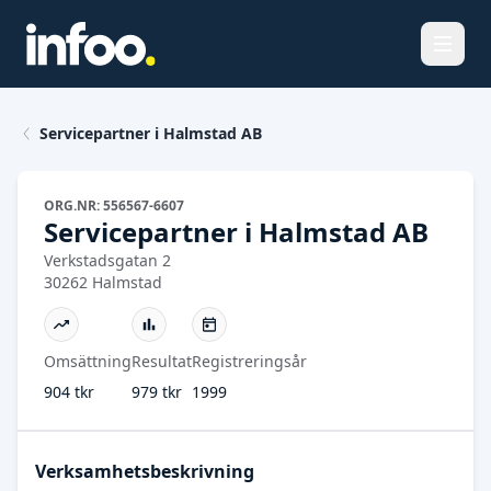
Öppna
Servicepartner i Halmstad AB
ORG.NR: 556567-6607
Servicepartner i Halmstad AB
Verkstadsgatan 2
30262 Halmstad
Omsättning
Resultat
Registreringsår
904 tkr
979 tkr
1999
Verksamhetsbeskrivning