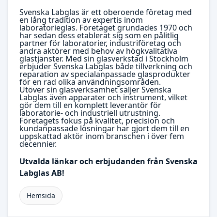
Svenska Labglas är ett oberoende företag med
en lång tradition av expertis inom
laboratorieglas. Företaget grundades 1970 och
har sedan dess etablerat sig som en pålitlig
partner för laboratorier, industriföretag och
andra aktörer med behov av högkvalitativa
glastjänster. Med sin glasverkstad i Stockholm
erbjuder Svenska Labglas både tillverkning och
reparation av specialanpassade glasprodukter
för en rad olika användningsområden.
Utöver sin glasverksamhet säljer Svenska
Labglas även apparater och instrument, vilket
gör dem till en komplett leverantör för
laboratorie- och industriell utrustning.
Företagets fokus på kvalitet, precision och
kundanpassade lösningar har gjort dem till en
uppskattad aktör inom branschen i över fem
decennier.
Utvalda länkar och erbjudanden från Svenska
Labglas AB!
Hemsida