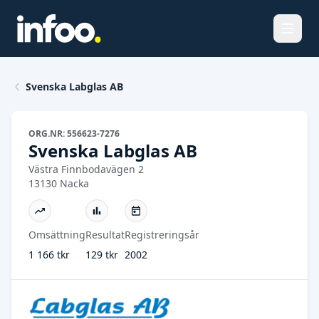
Öppna
Svenska Labglas AB
ORG.NR: 556623-7276
Svenska Labglas AB
Västra Finnbodavägen 2
13130 Nacka
Omsättning
Resultat
Registreringsår
1 166 tkr
129 tkr
2002