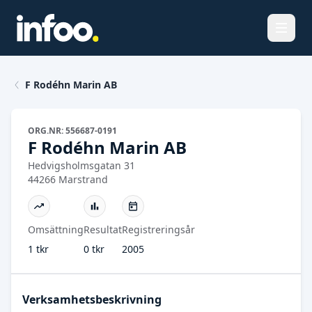
Öppna
F Rodéhn Marin AB
ORG.NR: 556687-0191
F Rodéhn Marin AB
Hedvigsholmsgatan 31
44266 Marstrand
Omsättning
Resultat
Registreringsår
1 tkr
0 tkr
2005
Verksamhetsbeskrivning