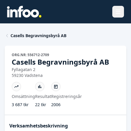
Öppna
Casells Begravningsbyrå AB
ORG.NR: 556712-2709
Casells Begravningsbyrå AB
Fyllagatan 2
59230 Vadstena
Omsättning
Resultat
Registreringsår
3 687 tkr
22 tkr
2006
Verksamhetsbeskrivning