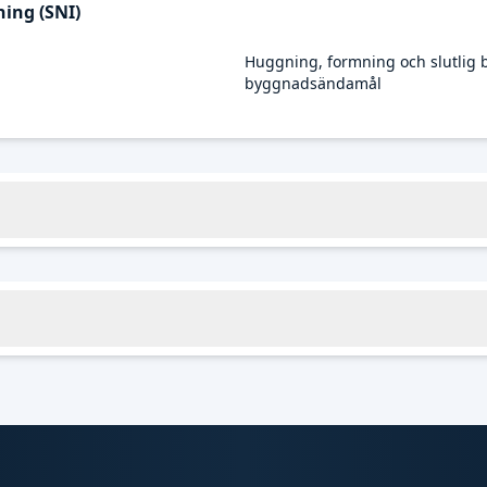
ing (SNI)
Huggning, formning och slutlig b
byggnadsändamål