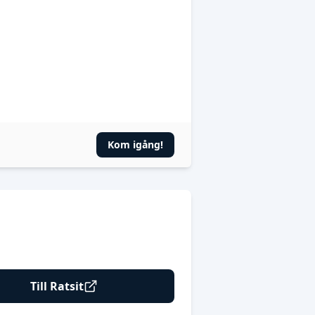
Kom igång!
Till Ratsit