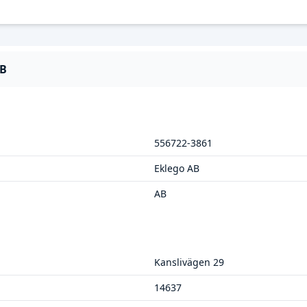
AB
556722-3861
Eklego AB
AB
Kanslivägen 29
14637