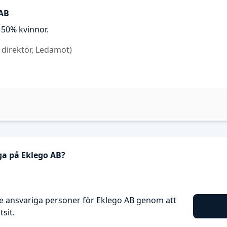
 AB
50% kvinnor.
 direktör, Ledamot)
ga på Eklego AB?
e ansvariga personer för Eklego AB genom att
sit.