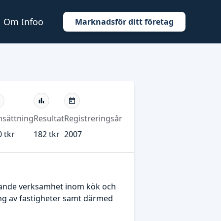
Om Infoo
Marknadsför ditt företag
sättning
Resultat
Registreringsår
 tkr
182 tkr
2007
erande verksamhet inom kök och
ng av fastigheter samt därmed