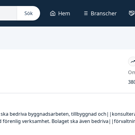
Hem
Branscher
Sök
Om
380
om ska bedriva byggnadsarbeten, tillbyggnad och||konsult
förenlig verksamhet. Bolaget ska även bedriva||förvaltni