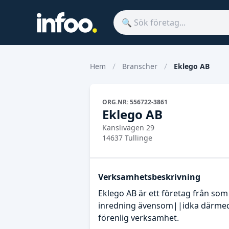
Hem
Branscher
Eklego AB
ORG.NR: 556722-3861
Eklego AB
Kanslivägen 29
14637 Tullinge
Verksamhetsbeskrivning
Eklego AB är ett företag från s
inredning ävensom||idka därmed 
förenlig verksamhet.