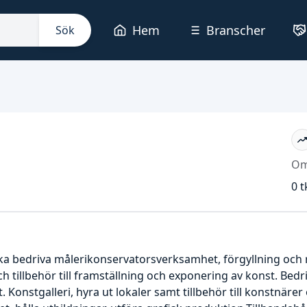
Hem
Branscher
Sök
Om
0 t
ska bedriva målerikonservatorsverksamhet, förgyllning och 
h tillbehör till framställning och exponering av konst. Bedr
Konstgalleri, hyra ut lokaler samt tillbehör till konstnär