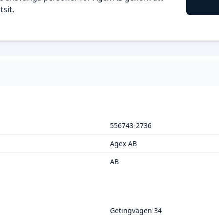
sit.
556743-2736
Agex AB
AB
Getingvägen 34