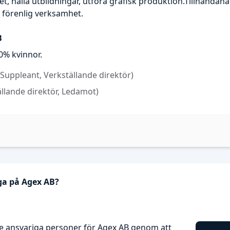
hålla utbildningar, utföra grafisk produktion.Tillhandahålla
 förenlig verksamhet.
B
0% kvinnor.
(Suppleant, Verkställande direktör)
ällande direktör, Ledamot)
ga på Agex AB?
e ansvariga personer för Agex AB genom att