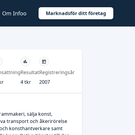
Om Infoo
Marknadsför ditt företag
sättning
Resultat
Registreringsår
kr
4 tkr
2007
rammakeri, sälja konst,
iva transport och åkerirörelse
er och konsthantverkare samt