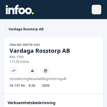
Öppna
Vardaga Rosstorp AB
ORG.NR: 556776-1431
Vardaga Rosstorp AB
Box 1565
17129 Solna
Omsättning
Resultat
Registreringsår
54 197 tkr
8 tkr
2009
Verksamhetsbeskrivning