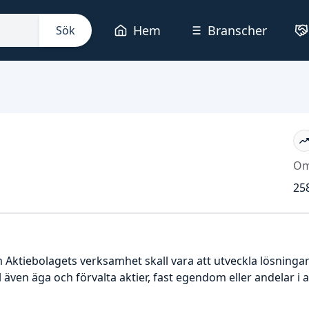
Hem
Branscher
Sök
Om
258
 Aktiebolagets verksamhet skall vara att utveckla lösninga
l även äga och förvalta aktier, fast egendom eller andelar 