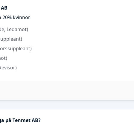
t AB
 20% kvinnor.
de, Ledamot)
Suppleant)
sorssuppleant)
ot)
Revisor)
iga på Tenmet AB?