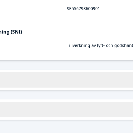
SE556793600901
ing (SNI)
Tillverkning av lyft- och godsha