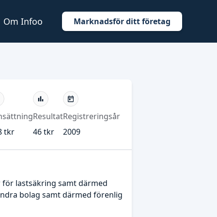
Om Infoo
Marknadsför ditt företag
sättning
Resultat
Registreringsår
 tkr
46 tkr
2009
r för lastsäkring samt därmed
i andra bolag samt därmed förenlig