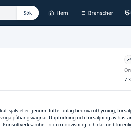
Hem
Branscher
Sök
Om
7 3
all själv eller genom dotterbolag bedriva uthyrning, försäl
övriga påhängsvagnar. Uppfödning och försäljning av hästa
t. Konsultverksamhet inom redovisning och därmed förenli