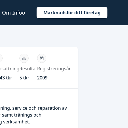
Om Infoo
Marknadsför ditt företag
sättning
Resultat
Registreringsår
43 tkr
5 tkr
2009
jning, service och reparation av
r samt tränings och
g verksamhet.