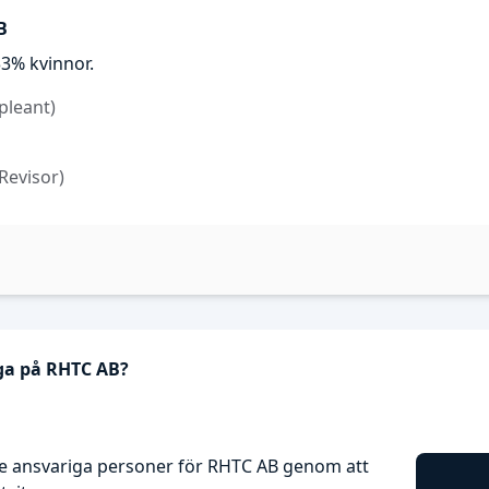
B
3% kvinnor.
pleant)
(Revisor)
iga på RHTC AB?
e ansvariga personer för RHTC AB genom att