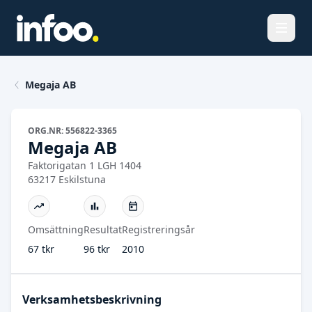
Öppna
Megaja AB
ORG.NR: 556822-3365
Megaja AB
Faktorigatan 1 LGH 1404
63217 Eskilstuna
Omsättning
Resultat
Registreringsår
67 tkr
96 tkr
2010
Verksamhetsbeskrivning