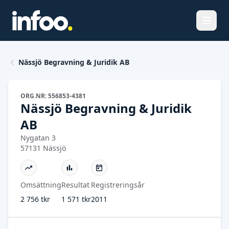
Öppna
Nässjö Begravning & Juridik AB
ORG.NR: 556853-4381
Nässjö Begravning & Juridik
AB
Nygatan 3
57131 Nässjö
Omsättning
Resultat
Registreringsår
2 756 tkr
1 571 tkr
2011