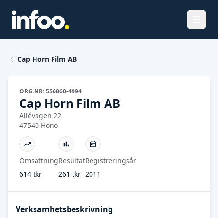
Öppna
Cap Horn Film AB
ORG.NR: 556860-4994
Cap Horn Film AB
Allévägen 22
47540 Hönö
Omsättning
Resultat
Registreringsår
614 tkr
261 tkr
2011
Verksamhetsbeskrivning