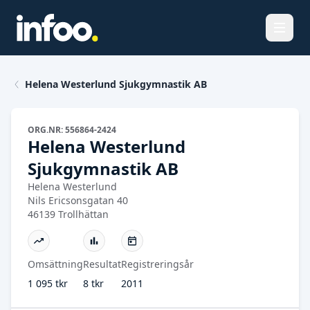
Öppna
Helena Westerlund Sjukgymnastik AB
ORG.NR: 556864-2424
Helena Westerlund
Sjukgymnastik AB
Helena Westerlund
Nils Ericsonsgatan 40
46139 Trollhättan
Omsättning
Resultat
Registreringsår
1 095 tkr
8 tkr
2011