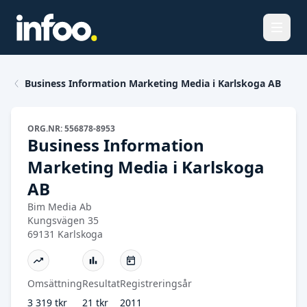
Öppna
Business Information Marketing Media i Karlskoga AB
ORG.NR: 556878-8953
Business Information
Marketing Media i Karlskoga
AB
Bim Media Ab
Kungsvägen 35
69131 Karlskoga
Omsättning
Resultat
Registreringsår
3 319 tkr
21 tkr
2011