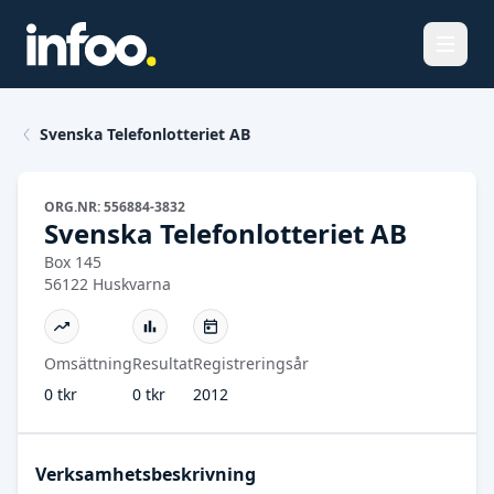
Öppna
Svenska Telefonlotteriet AB
ORG.NR: 556884-3832
Svenska Telefonlotteriet AB
Box 145
56122 Huskvarna
Omsättning
Resultat
Registreringsår
0 tkr
0 tkr
2012
Verksamhetsbeskrivning