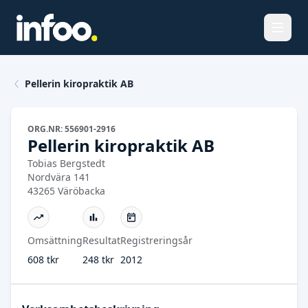
Öppna
Pellerin kiropraktik AB
ORG.NR: 556901-2916
Pellerin kiropraktik AB
Tobias Bergstedt
Nordvära 141
43265 Väröbacka
Omsättning
Resultat
Registreringsår
608 tkr
248 tkr
2012