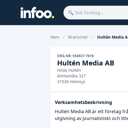
Hem
Branscher
Hultén Media 
ORG.NR: 556927-7618
Hultén Media AB
Hilda Hultén
Älmtamåla 327
37338 Holmsjö
Verksamhetsbeskrivning
Hultén Media AB är ett företag f
utgivning av journalistiskt och li