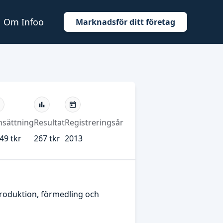
Om Infoo
Marknadsför ditt företag
sättning
Resultat
Registreringsår
49 tkr
267 tkr
2013
produktion, förmedling och