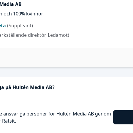
 Media AB
n och 100% kvinnor.
eta
(Suppleant)
erkställande direktör, Ledamot)
iga på Hultén Media AB?
e ansvariga personer för Hultén Media AB genom
Ratsit.