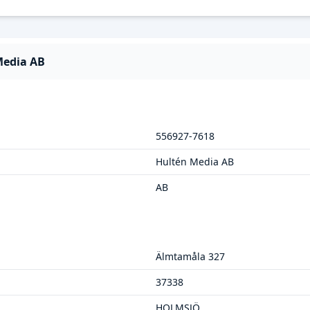
Media AB
556927-7618
Hultén Media AB
AB
Älmtamåla 327
37338
HOLMSJÖ