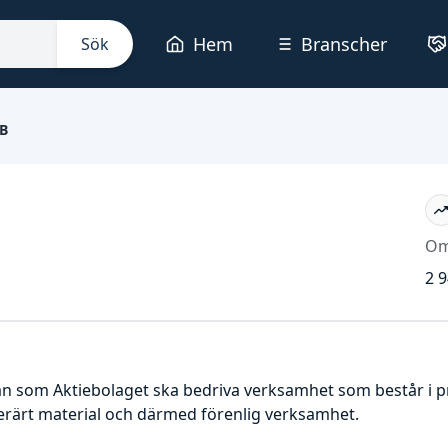
Hem
Branscher
Sök
AB
Om
2 9
rån som Aktiebolaget ska bedriva verksamhet som består i 
tterärt material och därmed förenlig verksamhet.