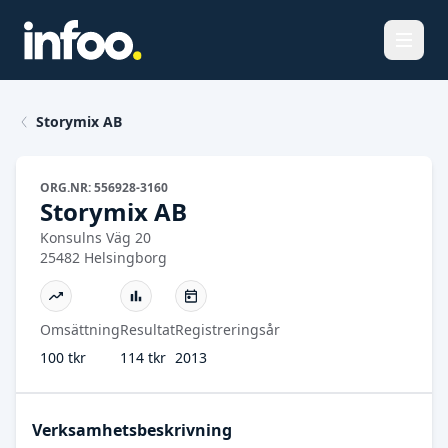
Öppna
Storymix AB
ORG.NR: 556928-3160
Storymix AB
Konsulns Väg 20
25482 Helsingborg
Omsättning
Resultat
Registreringsår
100 tkr
114 tkr
2013
Verksamhetsbeskrivning