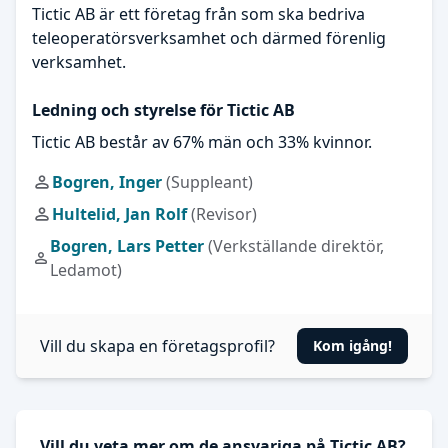
Tictic AB är ett företag från som ska bedriva
teleoperatörsverksamhet och därmed förenlig
verksamhet.
Ledning och styrelse för Tictic AB
Tictic AB består av 67% män och 33% kvinnor.
Bogren, Inger
(Suppleant)
Hultelid, Jan Rolf
(Revisor)
Bogren, Lars Petter
(Verkställande direktör,
Ledamot)
Vill du skapa en företagsprofil?
Kom igång!
Vill du veta mer om de ansvariga på Tictic AB?