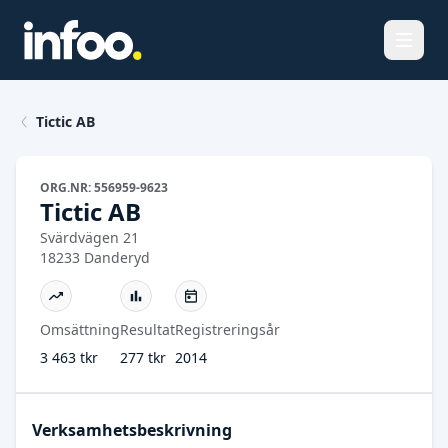
Öppna
Tictic AB
ORG.NR: 556959-9623
Tictic AB
Svärdvägen 21
18233 Danderyd
Omsättning
Resultat
Registreringsår
3 463 tkr
277 tkr
2014
Verksamhetsbeskrivning