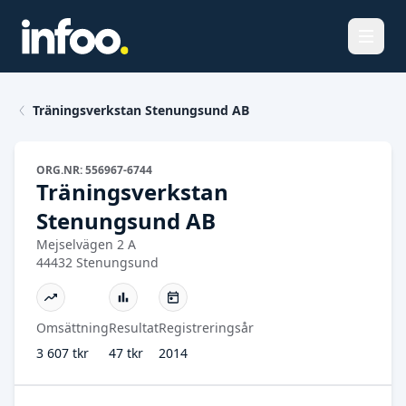
Öppna
Träningsverkstan Stenungsund AB
ORG.NR: 556967-6744
Träningsverkstan
Stenungsund AB
Mejselvägen 2 A
44432 Stenungsund
Omsättning
Resultat
Registreringsår
3 607 tkr
47 tkr
2014