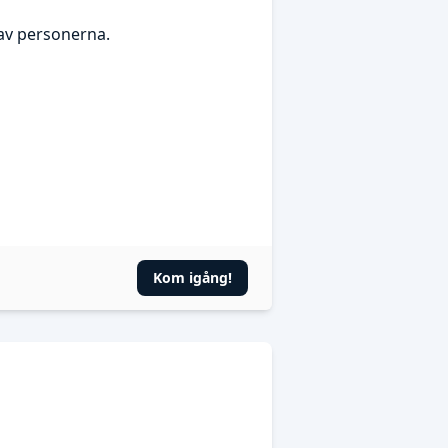
av personerna.
Kom igång!