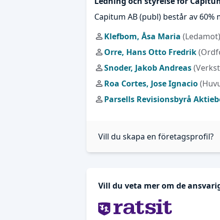
Ledning och styrelse för Capitu
Capitum AB (publ) består av 60% 
Klefbom, Åsa Maria
(Ledamot
Orre, Hans Otto Fredrik
(Ordf
Snoder, Jakob Andreas
(Verkst
Roa Cortes, Jose Ignacio
(Huvu
Parsells Revisionsbyrå Aktie
Vill du skapa en företagsprofil?
Vill du veta mer om de ansvari