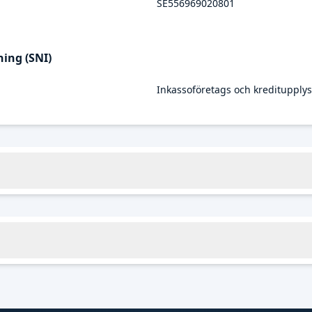
SE556969020801
ing (SNI)
Inkassoföretags och kreditupply