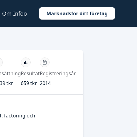
Om Infoo
Marknadsför ditt företag
sättning
Resultat
Registreringsår
39 tkr
659 tkr
2014
, factoring och