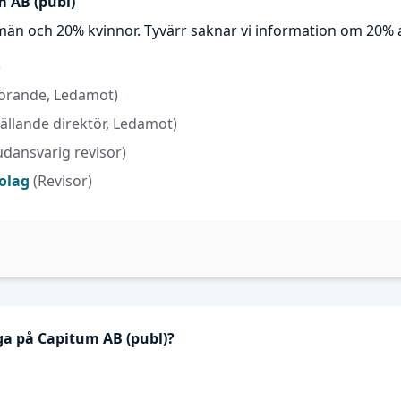
m AB (publ)
män och 20% kvinnor. Tyvärr saknar vi information om 20% 
)
örande, Ledamot)
ällande direktör, Ledamot)
dansvarig revisor)
bolag
(Revisor)
ga på Capitum AB (publ)?