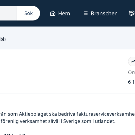
Hem
Branscher
Sök
bl)
Om
6 1
från som Aktiebolaget ska bedriva fakturaserviceverksamhet
renlig verksamhet såväl i Sverige som i utlandet.