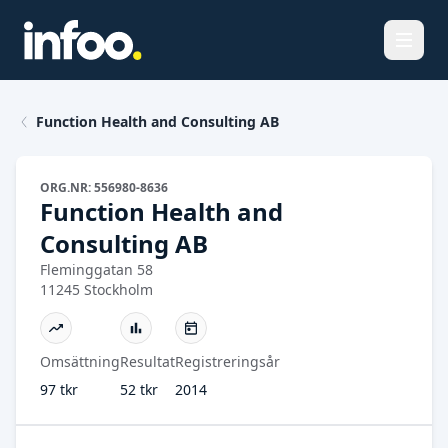
Öppna
Function Health and Consulting AB
ORG.NR: 556980-8636
Function Health and
Consulting AB
Fleminggatan 58
11245 Stockholm
Omsättning
Resultat
Registreringsår
97 tkr
52 tkr
2014